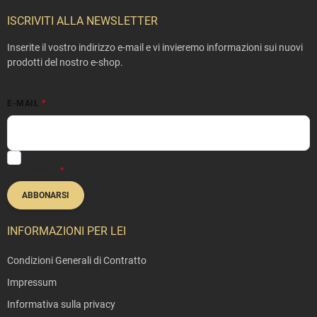
i
è
ISCRIVITI ALLA NEWSLETTER
d
i
Inserite il vostro indirizzo e-mail e vi invieremo informazioni sui nuovi
p
prodotti del nostro e-shop.
a
g
E-MAIL
i
n
a
Inserendo il proprio indirizzo e-mail si accetta la nostra
politica sulla
privacy
.
ABBONARSI
INFORMAZIONI PER LEI
Condizioni Generali di Contratto
Impressum
Informativa sulla privacy