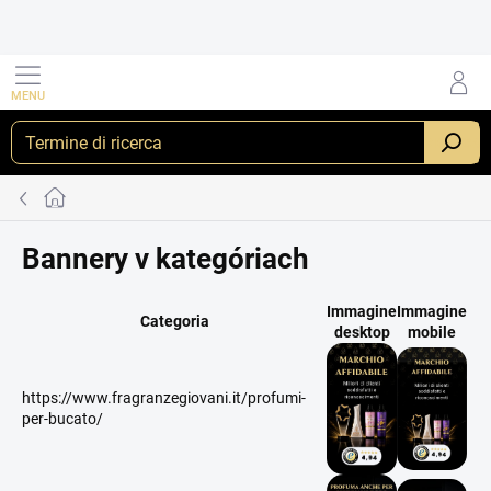
Vai
al
contenuto
RICERCA
Casa
Bannery v kategóriach
Immagine
Immagine
Categoria
desktop
mobile
https://www.fragranzegiovani.it/profumi-
per-bucato/