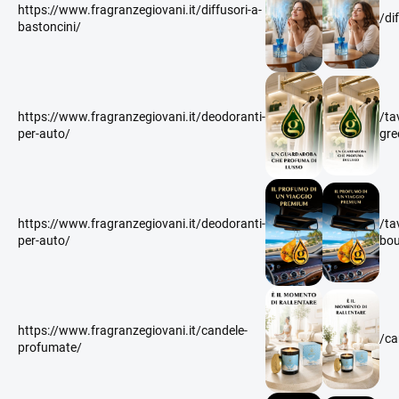
https://www.fragranzegiovani.it/diffusori-a-
/di
bastoncini/
https://www.fragranzegiovani.it/deodoranti-
/ta
per-auto/
gre
https://www.fragranzegiovani.it/deodoranti-
/ta
per-auto/
bou
https://www.fragranzegiovani.it/candele-
/ca
profumate/