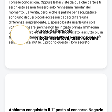
i
Forse le conosci già. Oppure le hai viste da qualche parte e ti
a
sei chiesto se non fossero solo l’ennesima “moda” del
r
momento.
La verità, però, è che le palline per asciugatrice
t
sono uno di quei piccoli accessori capaci di fare una
i
differenza sorprendente. E spesso basta usarle una sola
volta per pensare: perché non ho iniziato prima?
Immagina
c
Autore dell’articolo
un bucato morbido al tatto, meno stropicciato, asciutto più in
o
®
fretta e delicatamente profumato. Senza ammorbidente,
Nikola Karaffová, team Giovani
l
senza chimica inutile. È proprio questo il loro segreto.
i
Cosa fanno davvero le palline per asciugatrice?
Il principio è
semplice. Basta inserirle nell’asciugatrice insieme ai capi
bagnati e lasciare che facciano il loro lavoro.
Durante il ciclo
si muovono tra i tessuti, sollevando delicatamente i capi e
separando i vari strati. In questo modo l’aria calda circola in
maniera più uniforme e l’umidità evapora più velocemente.
Il
risultato non è solo un’asciugatura più rapida. Il bucato
risulta anche più soffice, meno compatto e naturalmente più
morbido, senza bisogno di ammorbidente.
Perché conquistano così rapidamente?
Perché uniscono
Abbiamo conquistato il 1° posto al concorso Negozio