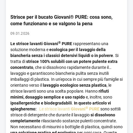
ma che percepisci chiaramente con l’utilizzo.
Le
palline in
lana per asciugatrice
Giovani
®
sono realizzate a mano con
Strisce per il bucato Giovani® PURE: cosa sono,
lana ovina di alta qualità proveniente da allevamenti
slovacchi. Ogni pezzo viene lavorato secondo il tradizionale
come funzionano e se valgono la pena
processo di infeltrimento, senza sostanze chimiche né
09.01.2026
additivi sintetici.
Non si tratta di produzione industriale. È
autentica lavorazione artigianale.
Ed è proprio questo a
®
Le strisce lavanti Giovani
PURE
rappresentano una
permettere alle palline di mantenere intatte le loro proprietà
soluzione moderna e
ecologica per il lavaggio della
naturali: assorbire l’umidità, trattare delicatamente i tessuti e
biancheria senza i classici detersivi liquidi o in polvere
. Si
resistere a centinaia, persino migliaia, di cicli di asciugatura.
tratta di
strisce 100% solubili con un potere pulente extra
Sono pensate per durare anni e, allo stesso tempo, rispettare
concentrato
, che si dissolvono rapidamente durante il
l’ambiente. Una volta terminato il loro ciclo di vita, sono
lavaggio e garantiscono biancheria pulita senza inutili
completamente biodegradabili.
imballaggi di plastica.
In un'epoca in cui sempre più famiglie si
orientano verso il
lavaggio ecologico senza plastica
, le
strisce lavanti sono una scelta popolare. Hanno
rifiuti
minimi, dosaggio semplice e uso rapido
e, inoltre, sono
ipoallergeniche e biodegradabili
.
In questo articolo vi
®
spiegheremo:
Le strisce lavanti
Giovani
PURE
sono sottili
strisce di detergente che durante il lavaggio
si dissolvono
🏆 Un importante successo è arrivato
anche dalla
completamente
rilasciando sostanze pulenti concentrate.
®
Repubblica Ceca
, dove Giovani
è stato finalista del Premio
Non necessitano di misurini o bottiglie di plastica, quindi sono
Qualità Heureka Negozio dell’Anno 2025. Già entrare tra i
una soluzione pratica ed ecologica
per ogni casa.
Queste