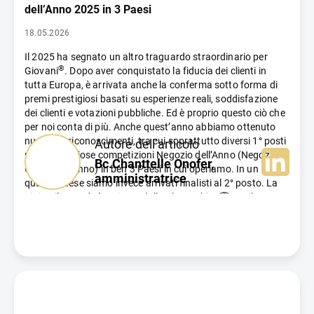
tanti piccoli vantaggi che, insieme, fanno davvero la
dell’Anno 2025 in 3 Paesi
differenza.
18.05.2026
Il 2025 ha segnato un altro traguardo straordinario per
®
Giovani
. Dopo aver conquistato la fiducia dei clienti in
tutta Europa, è arrivata anche la conferma sotto forma di
premi prestigiosi basati su esperienze reali, soddisfazione
dei clienti e votazioni pubbliche. Ed è proprio questo ciò che
per noi conta di più.
Anche quest’anno abbiamo ottenuto
numerosi riconoscimenti, tra cui soprattutto diversi 1° posti
Autore dell’articolo
nelle prestigiose competizioni Negozio dell’Anno (Negozio
Bc.Chanttelle Onofer,
Online dell’Anno) in ben 3 Paesi in cui operiamo. In un
amministratrice
quarto Paese siamo invece arrivati finalisti al 2° posto.
La
gioia più grande è arrivata dalla Slovacchia. 🏆
Per il
secondo anno consecutivo, infatti, il negozio online
®
Giovani
ha vinto il Premio Popolarità
agli
Heureka
Negozio dell’Anno 2025
in Slovacchia. Questo significa che,
®
ancora una volta, i clienti hanno votato Giovani
come e-
shop più popolare della propria categoria. Difendere un
riconoscimento di questo livello è spesso ancora più difficile
che vincerlo la prima volta, ed è per questo che apprezziamo
enormemente questa fiducia.