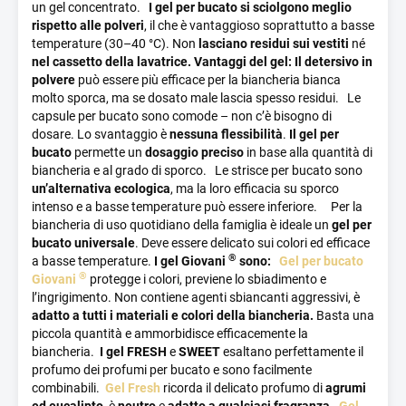
lavatrice in uno
stato tecnico e igienico ottimale
. L’uso
un gel concentrato.
I gel per bucato
si sciolgono meglio
regolare rappresenta una forma di prevenzione semplice ma
rispetto alle polveri
, il che è vantaggioso soprattutto a basse
estremamente efficace.
Prima dell’uso:
cattivi odori, depositi,
temperature (30–40 °C). Non
lasciano residui sui vestiti
né
calcare, bucato meno fresco
Dopo l’uso:
lavatrice
nel cassetto della lavatrice.
Vantaggi del gel:
Il detersivo in
igienicamente pulita
, profumo fresco del bucato, prevenzione
polvere
può essere più efficace per la biancheria bianca
molto sporca, ma se dosato male lascia spesso residui.
Le
capsule per bucato sono comode – non c’è bisogno di
La forza naturale dell’eucalipto e del pino
Il detergente si
dosare. Lo svantaggio è
nessuna flessibilità
.
Il gel per
distingue per la sua composizione naturale con
oli essenziali
,
bucato
permette un
dosaggio preciso
in base alla quantità di
che non solo puliscono efficacemente, ma rinfrescano anche
biancheria e al grado di sporco.
Le strisce per bucato sono
l’interno della lavatrice.
I componenti principali sono:
un’alternativa ecologica
, ma la loro efficacia su sporco
Eucalipto
- noto per le sue proprietà antibatteriche e per la
intenso e a basse temperature può essere inferiore.
Per la
sua fragranza fresca e pulita
Pino
- la forza delle essenze
biancheria di uso quotidiano della famiglia è ideale un
gel per
forestali con effetto deodorante
Il risultato è una lavatrice
bucato universale
. Deve essere delicato sui colori ed efficace
che non solo funziona meglio, ma profuma anche
®
a basse temperature.
I gel Giovani
sono:
Gel per bucato
piacevolmente -
senza l’uso di sostanze chimiche aggressive
.
®
Giovani
protegge i colori, previene lo sbiadimento e
Uso semplice e senza sforzo – istruzioni
Versare
250 ml
di
l’ingrigimento. Non contiene agenti sbiancanti aggressivi, è
prodotto nel cassetto del detersivo (
metà del contenuto della
adatto a tutti i materiali e colori della biancheria.
Basta una
confezione
).
Avviare il programma
Cotone (60–90 °C
).
piccola quantità e ammorbidisce efficacemente la
Lavare
senza bucato
.
La frequenza di utilizzo consigliata è
biancheria.
I gel FRESH
e
SWEET
esaltano perfettamente il
una volta al mese
, soprattutto se si lavano spesso i capi a
profumo dei profumi per bucato e sono facilmente
basse temperature.
combinabili.
Gel Fresh
ricorda il delicato profumo di
agrumi