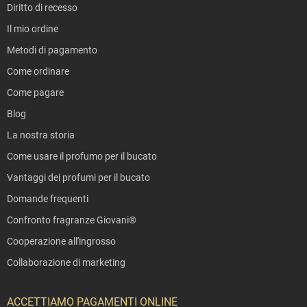
Diritto di recesso
cura che merita - il
Detergente per lavatrice Giovani
®
Eucalyptus
è un semplice passo verso una pulizia duratura,
Il mio ordine
una freschezza naturale e un lavaggio affidabile.
Metodi di pagamento
Autore dell’articolo
Come ordinare
®
Nikola Karaffová, team Giovani
Come pagare
Blog
La nostra storia
Come usare il profumo per il bucato
Vantaggi dei profumi per il bucato
Domande frequenti
Confronto fragranze Giovani®
Cooperazione all'ingrosso
Collaborazione di marketing
ACCETTIAMO PAGAMENTI ONLINE