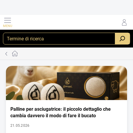
Vai
al
contenuto
RICERCA
Casa
E
l
e
n
c
o
d
Palline per asciugatrice: il piccolo dettaglio che
e
cambia davvero il modo di fare il bucato
g
21.05.2026
l