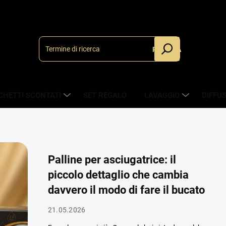
RICERCA
CHETTI SCONTATI
SET REGALO
LAVAGGIO
DIFFU
Palline per asciugatrice: il
piccolo dettaglio che cambia
davvero il modo di fare il bucato
21.05.2026