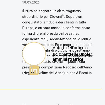
bisogno di ammorbidente.
18.05.2026
Il 2025 ha segnato un altro traguardo
Perché conquistano così rapidamente?
Perché
®
straordinario per Giovani
. Dopo aver
uniscono tanti piccoli vantaggi che, insieme, fanno
conquistato la fiducia dei clienti in tutta
davvero la differenza.
Europa, è arrivata anche la conferma sotto
forma di premi prestigiosi basati su
esperienze reali, soddisfazione dei clienti e
votazioni pubbliche. Ed è proprio questo ciò
Autore dell’articolo
che per noi conta di più.
Anche quest’anno
Bc.Chanttelle Onofer,
abbiamo ottenuto numerosi riconoscimenti,
amministratrice
tra cui soprattutto diversi 1° posti nelle
prestigiose competizioni Negozio dell’Anno
(Negozio Online dell’Anno) in ben 3 Paesi in
cui operiamo. In un quarto Paese siamo
invece arrivati finalisti al 2° posto.
La gioia più
grande è arrivata dalla Slovacchia. 🏆
Per il
secondo anno consecutivo, infatti, il negozio
®
online Giovani
ha vinto il Premio Popolarità