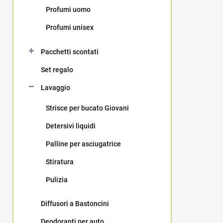
e
Profumi uomo
r
Profumi unisex
a
l
Pacchetti scontati
e
Set regalo
Lavaggio
Strisce per bucato Giovani
Detersivi liquidi
Palline per asciugatrice
Stiratura
Pulizia
Diffusori a Bastoncini
Deodoranti per auto