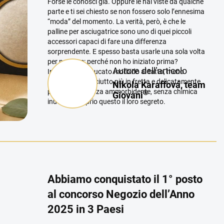
Forse le conosci già. Oppure le hai viste da qualche
parte e ti sei chiesto se non fossero solo l’ennesima
“moda” del momento.
La verità, però, è che le
palline per asciugatrice sono uno di quei piccoli
accessori capaci di fare una differenza
sorprendente. E spesso basta usarle una sola volta
per pensare: perché non ho iniziato prima?
Autore dell’articolo
Immagina un bucato morbido al tatto, meno
stropicciato, asciutto più in fretta e delicatamente
Nikola Karaffová, team
profumato. Senza ammorbidente, senza chimica
®
Giovani
inutile. È proprio questo il loro segreto.
Cosa fanno davvero le palline per asciugatrice?
Il
principio è semplice. Basta inserirle nell’asciugatrice
insieme ai capi bagnati e lasciare che facciano il
loro lavoro.
Durante il ciclo si muovono tra i tessuti,
sollevando delicatamente i capi e separando i vari
Abbiamo conquistato il 1° posto
strati. In questo modo l’aria calda circola in
maniera più uniforme e l’umidità evapora più
al concorso Negozio dell’Anno
velocemente.
Il risultato non è solo un’asciugatura
2025 in 3 Paesi
più rapida. Il bucato risulta anche più soffice, meno
compatto e naturalmente più morbido, senza