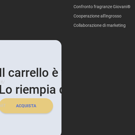
Confronto fragranze Giovani®
Cooperazione all'ingrosso
Collaborazione di marketing
Il carrello è vuoto e triste.
it/
Lo riempia di profumi!
iIT
ACQUISTA