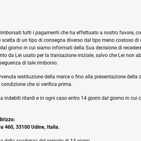
rimborsati tutti i pagamenti che ha effettuato a nostro favore, c
e scelta di un tipo di consegna diverso dal tipo meno costoso di
i dal giorno in cui siamo informati della Sua decisione di receder
to da Lei usato per la transazione iniziale, salvo che Lei non 
seguenza di tale rimborso.
 avvenuta restituzione della merce o fino alla presentazione della
condizione che si verifica prima.
za indebiti ritardi e in ogni caso entro 14 giorni dal giorno in cu
irizzo:
 460, 33100 Udine, Italia.
ima della scadenza del periodo di 14 giorni.