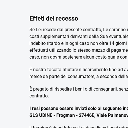
Effeti del recesso
Se Lei recede dal presente contratto, Le saranno 
costi supplementari derivanti dalla Sua eventual
indebito ritardo e in ogni caso non oltre 14 giorn
effettuati utilizzando lo stesso mezzo di pagamen
caso, non dovrà sostenere alcun costo quale con
È nostra facoltà rifiutare il risarcimento fino ad
merce da parte del consumatore, a seconda della 
È pregato di rispedire i beni o di consegnarli, sen
contratto.
I resi possono essere inviati solo al seguente ind
GLS UDINE - Frogman - 27446E, Viale Palmanova
Il termine è rispettato se Lei rispedisce I beni pr