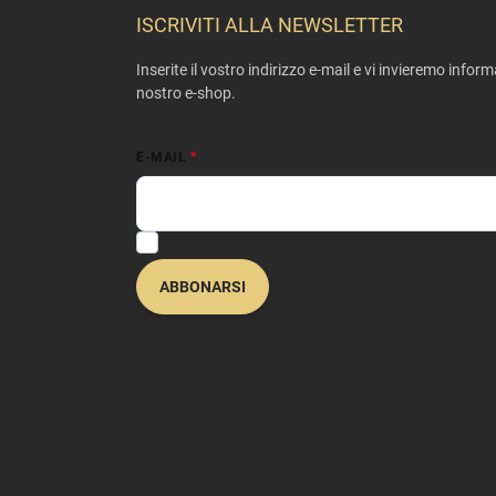
è
ISCRIVITI ALLA NEWSLETTER
d
i
Inserite il vostro indirizzo e-mail e vi invieremo infor
p
nostro e-shop.
a
g
i
E-MAIL
n
a
Inserendo il proprio indirizzo e-mail si accetta la nostra
ABBONARSI