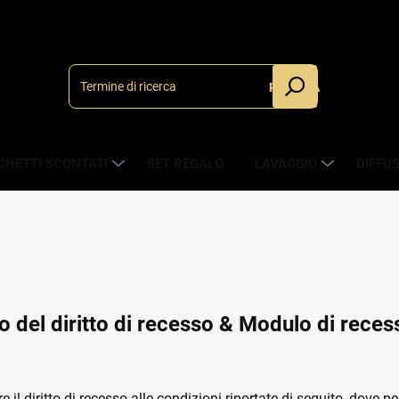
RICERCA
CHETTI SCONTATI
SET REGALO
LAVAGGIO
DIFFU
io del diritto di recesso & Modulo di reces
re il diritto di recesso alle condizioni riportate di seguito, dove