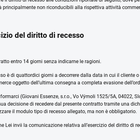
tà principalmente non riconducibili alla rispettiva attività comm
izio del diritto di recesso
tratto entro 14 giorni senza indicarne le ragioni.
esso è di quattordici giorni a decorrere dalla data in cui il cliente
 merce oggetto dell’ultima consegna a completa evasione dell’ord
o a informarci (Giovani Essenze, s.r.o., Vo Výmoli 1525/5A, 04022
ua decisione di recedere dal presente contratto tramite una dich
lizzare il modulo tipo di recesso allegato, ma non è obbligatorio.
che Lei invii la comunicazione relativa all’esercizio del diritto d