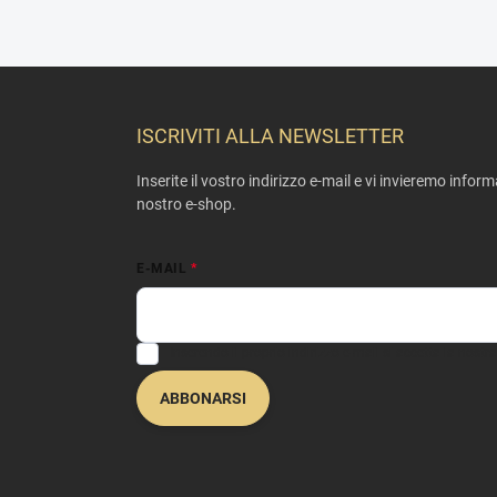
P
i
è
ISCRIVITI ALLA NEWSLETTER
d
i
Inserite il vostro indirizzo e-mail e vi invieremo infor
p
nostro e-shop.
a
g
i
E-MAIL
n
a
Inserendo il proprio indirizzo e-mail si accetta la nostra
ABBONARSI