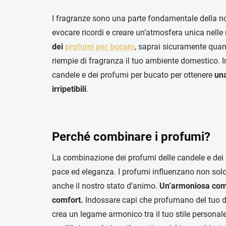
I fragranze sono una parte fondamentale della no
evocare ricordi e creare un’atmosfera unica nell
dei
profumi per bucato
, saprai sicuramente quan
riempie di fragranza il tuo ambiente domestico. I
candele e dei profumi per bucato per ottenere
una
irripetibili
.
Perché combinare i profumi?
La combinazione dei profumi delle candele e dei 
pace ed eleganza. I profumi influenzano non solo
anche il nostro stato d’animo.
Un’armoniosa comb
comfort.
Indossare capi che profumano del tuo de
crea un legame armonico tra il tuo stile personal