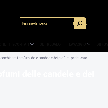
RICERCA
CHETTI SCONTATI
SET REGALO
LAVAGGIO
DIFFU
combinare i profumi delle candele e dei profumi per bucato
fumi delle candele e dei