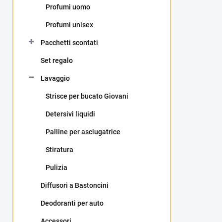
Profumi uomo
e
r
Profumi unisex
a
l
Pacchetti scontati
e
Set regalo
Lavaggio
Strisce per bucato Giovani
Detersivi liquidi
Palline per asciugatrice
Stiratura
Pulizia
Diffusori a Bastoncini
Deodoranti per auto
Accessori