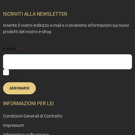
i
è
ISCRIVITI ALLA NEWSLETTER
d
i
Inserite il vostro indirizzo e-mail e vi invieremo informazioni sui nuovi
p
prodotti del nostro e-shop.
a
g
E-MAIL
i
n
a
Inserendo il proprio indirizzo e-mail si accetta la nostra
politica sulla
privacy
.
ABBONARSI
INFORMAZIONI PER LEI
Condizioni Generali di Contratto
Impressum
Informativa sulla privacy