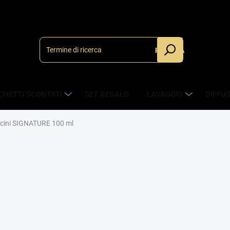
RICERCA
CHETTI SCONTATI
SET REGALO
LAVAGGIO
DIFFU
ncini SIGNATURE
100 ml