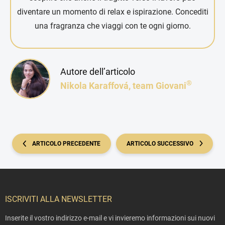
diventare un momento di relax e ispirazione. Concediti
una fragranza che viaggi con te ogni giorno.
Autore dell’articolo
®
Nikola Karaffová, team Giovani
ARTICOLO PRECEDENTE
ARTICOLO SUCCESSIVO
P
i
ISCRIVITI ALLA NEWSLETTER
è
Inserite il vostro indirizzo e-mail e vi invieremo informazioni sui nuovi