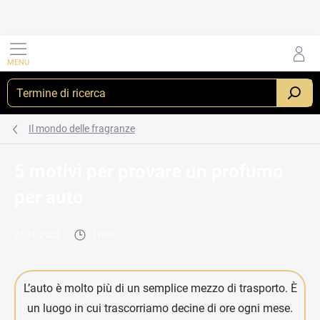
Vai
al
contenuto
RICERCA
Il mondo delle fragranze
5 motivi per provare un profumo
per auto
27.10.2025
7 min
L’auto è molto più di un semplice mezzo di trasporto. È
un luogo in cui trascorriamo decine di ore ogni mese.