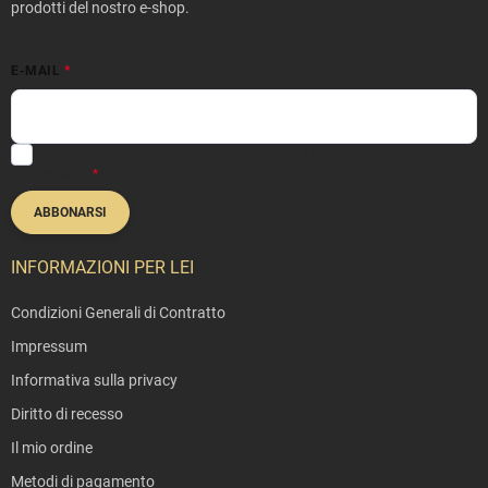
d
prodotti del nostro e-shop.
i
E-MAIL
p
a
Inserendo il proprio indirizzo e-mail si accetta la nostra
politica sulla
g
privacy
.
ABBONARSI
i
n
INFORMAZIONI PER LEI
a
Condizioni Generali di Contratto
Impressum
Informativa sulla privacy
Diritto di recesso
Il mio ordine
Metodi di pagamento