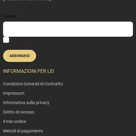
a
g
E-MAIL
i
n
a
Inserendo il proprio indirizzo e-mail si accetta la nostra
politica sulla
privacy
.
ABBONARSI
INFORMAZIONI PER LEI
Condizioni Generali di Contratto
Impressum
Informativa sulla privacy
Diritto di recesso
Il mio ordine
Metodi di pagamento