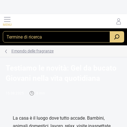
Vai
al
contenuto
RICERCA
Il mondo delle fragranze
Testiamo le novità: Gel da bucato
Giovani nella vita quotidiana
15.08.2025
8 min
La casa è il luogo dove tutto accade. Bambini,
animali domestici, lavoro, relax, visite inaspettate.