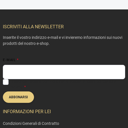
P
i
è
ISCRIVITI ALLA NEWSLETTER
d
i
Inserite il vostro indirizzo e-mail e vi invieremo informazioni sui nuovi
p
prodotti del nostro e-shop.
a
g
E-MAIL
i
n
a
Inserendo il proprio indirizzo e-mail si accetta la nostra
politica sulla
privacy
.
ABBONARSI
INFORMAZIONI PER LEI
Condizioni Generali di Contratto