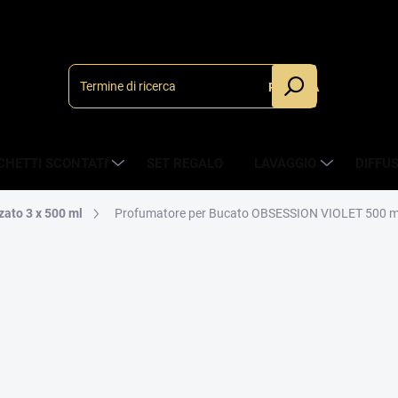
RICERCA
CHETTI SCONTATI
SET REGALO
LAVAGGIO
DIFFU
zato 3 x 500 ml
Profumatore per Bucato OBSESSION VIOLET 500 ml