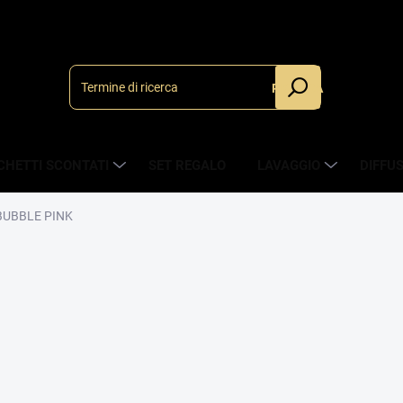
RICERCA
CHETTI SCONTATI
SET REGALO
LAVAGGIO
DIFFU
 BUBBLE PINK