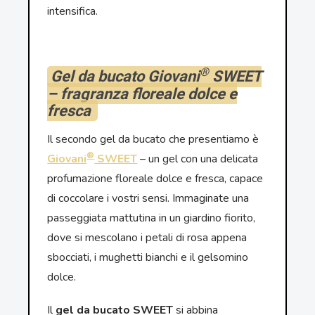
intensifica.
®
Gel da bucato Giovani
SWEET
– fragranza floreale dolce e
fresca
Il secondo gel da bucato che presentiamo è
®
Giovani
SWEET
– un gel con una delicata
profumazione floreale dolce e fresca, capace
di coccolare i vostri sensi. Immaginate una
passeggiata mattutina in un giardino fiorito,
dove si mescolano i petali di rosa appena
sbocciati, i mughetti bianchi e il gelsomino
dolce.
Il
gel da bucato SWEET
si abbina