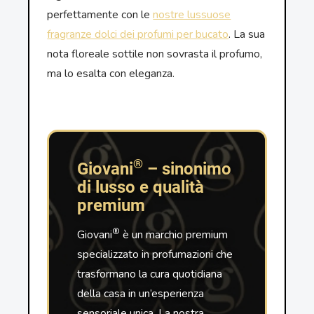
perfettamente con le
nostre lussuose
fragranze dolci dei profumi per bucato
. La sua
nota floreale sottile non sovrasta il profumo,
ma lo esalta con eleganza.
®
Giovani
– sinonimo
di lusso e qualità
premium
®
Giovani
è un marchio premium
specializzato in profumazioni che
trasformano la cura quotidiana
della casa in un’esperienza
sensoriale unica. La nostra