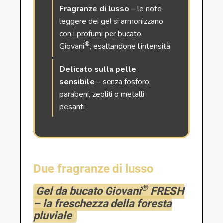
Fragranze di lusso
– le note
leggere dei gel si armonizzano
con i profumi per bucato
®
Giovani
, esaltandone l’intensità
Delicato sulla pelle
sensibile
– senza fosforo,
parabeni, zeoliti o metalli
pesanti
Due fragranze di lusso
®
Gel da bucato Giovani
FRESH
– la freschezza della foresta
pluviale