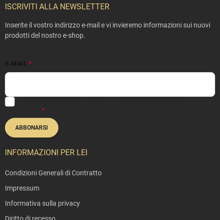
è
ISCRIVITI ALLA NEWSLETTER
d
i
Inserite il vostro indirizzo e-mail e vi invieremo informazioni sui nuovi
p
prodotti del nostro e-shop.
a
g
E-MAIL
i
n
a
Inserendo il proprio indirizzo e-mail si accetta la nostra
politica sulla
privacy
.
ABBONARSI
INFORMAZIONI PER LEI
Condizioni Generali di Contratto
Impressum
Informativa sulla privacy
Diritto di recesso