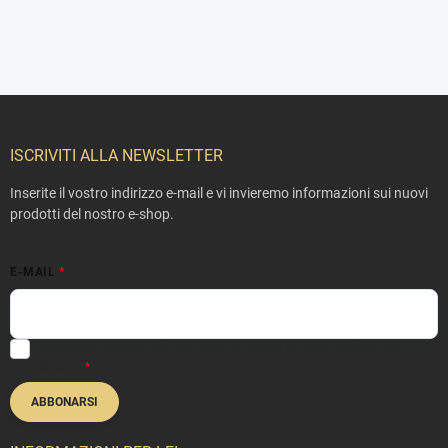
P
i
è
ISCRIVITI ALLA NEWSLETTER
d
i
Inserite il vostro indirizzo e-mail e vi invieremo informazioni sui nuovi
p
prodotti del nostro e-shop.
a
g
E-MAIL
i
n
a
Inserendo il proprio indirizzo e-mail si accetta la nostra
politica sulla
privacy
.
ABBONARSI