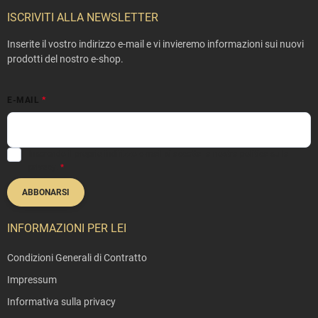
è
ISCRIVITI ALLA NEWSLETTER
d
i
Inserite il vostro indirizzo e-mail e vi invieremo informazioni sui nuovi
p
prodotti del nostro e-shop.
a
g
E-MAIL
i
n
a
Inserendo il proprio indirizzo e-mail si accetta la nostra
politica sulla
privacy
.
ABBONARSI
INFORMAZIONI PER LEI
Condizioni Generali di Contratto
Impressum
Informativa sulla privacy